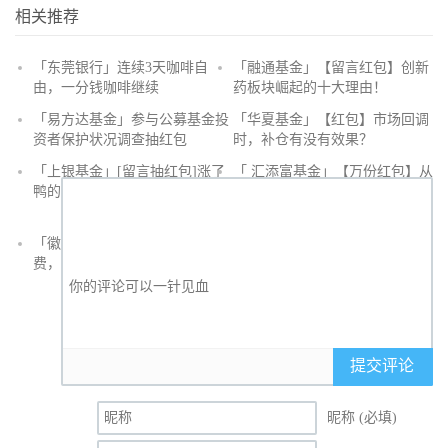
相关推荐
「东莞银行」连续3天咖啡自
「融通基金」【留言红包】创新
由，一分钱咖啡继续
药板块崛起的十大理由！
抢
「易方达基金」参与公募基金投
「华夏基金」【红包】市场回调
沙
资者保护状况调查抽红包
时，补仓有没有效果？
发
「上银基金」[留言抽红包]​涨了
「 汇添富基金」【万份红包】从
鸭的投资旅途
默默无闻到表现抢眼，有色金属
经历了什么？
「徽商银行」手机银行充值话
「徽商银行」双十一徽行信用卡
费，至高立减30元
教您至高立省400元
提交评论
昵称 (必填)